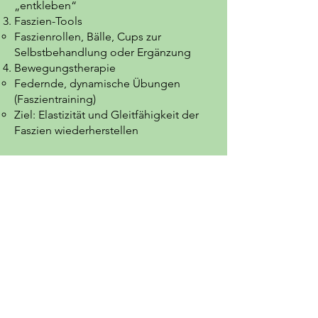
„entkleben“
Faszien-Tools
Faszienrollen, Bälle, Cups zur
Selbstbehandlung oder Ergänzung
Bewegungstherapie
Federnde, dynamische Übungen
(Faszientraining)
Ziel: Elastizität und Gleitfähigkeit der
Faszien wiederherstellen
Einsatzgebiete
Chronische Muskel- und
Gelenkschmerzen
Rückenschmerzen ohne klare
strukturelle Ursache
Bewegungseinschränkungen nach
Verletzungen/OPs
Narbenmobilisation
Unterstützung bei Sportverletzungen
und Regeneration