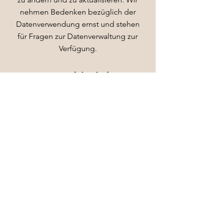
nehmen Bedenken bezüglich der
Datenverwendung ernst und stehen
für Fragen zur Datenverwaltung zur
Verfügung.
Datensicherheit
Wir ergreifen umfassende
Schutzmaßnahmen für Nutzerdaten,
einschließlich Datenverschlüsselung,
sichere Serverinfrastruktur und sichere
Datenübertragung. Die Sicherheit der
Daten unserer Patienten hat für uns
oberste Priorität. Erfahren Sie hier mehr
über unsere Datenschutzpraktiken.